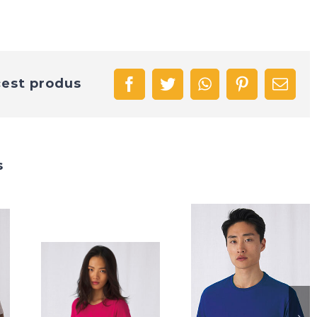
cest produs
facebook
twitter
whatsapp
pinterest
Emai
s