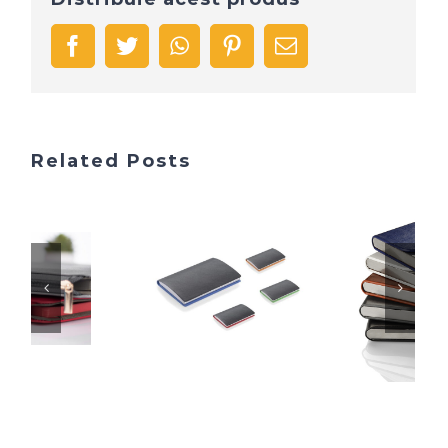
facebook
twitter
whatsapp
pinterest
Email
Related Posts