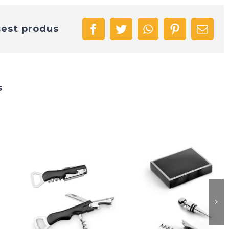
cest produs
facebook
twitter
whatsapp
pinterest
Emai
s