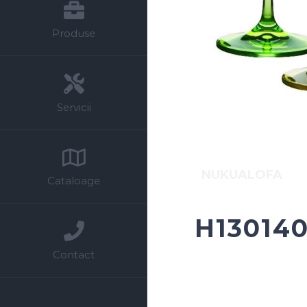
Produse
Servicii
NUKUALOFA
Cataloage
H13014
Contact