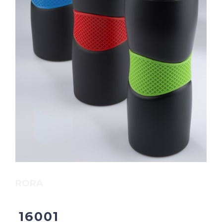
RORA
16001